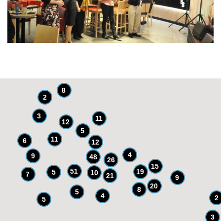
8
2
3
11
12
5
11
6
12
4
9
48
26
15
51
19
5
10
7
21
9
20
8
5
4
2
5
3