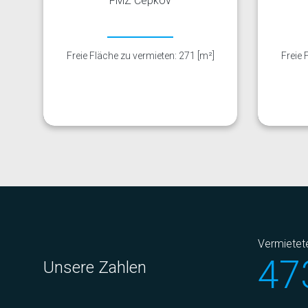
FMZ Čepkov
]
Freie Fläche zu vermieten: 271 [m²]
Freie 
Vermietet
47
Unsere Zahlen