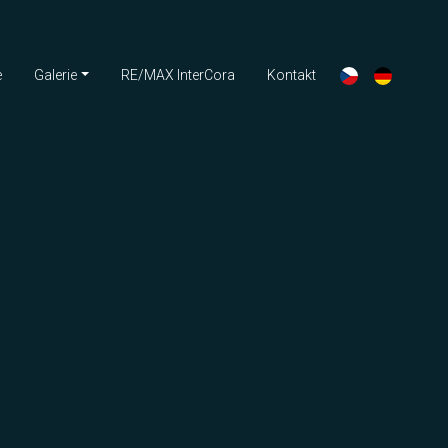
e
Galerie
RE/MAX InterCora
Kontakt