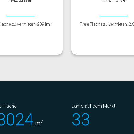
FMZ Zlaťák
FMZ Holice
Fläche zu vermieten: 209 [m²]
Freie Fläche zu vermieten: 2.
e Fläche
Jahre auf dem Markt
3024
33
2
m