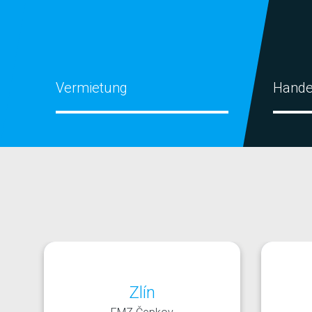
Vermietung
Hande
Zlín