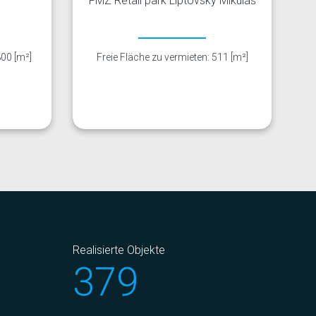
FMZ Retail park Liptovský Mikuláš
800 [m²]
Freie Fläche zu vermieten: 511 [m²]
Realisierte Objekte
379