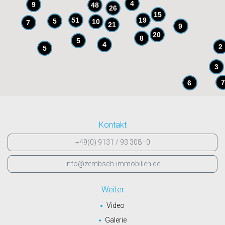
4
9
48
26
15
51
19
5
10
7
21
9
20
8
5
4
2
5
3
7
6
Kontakt
+49(0) 9131 / 93 308–0
info@zembsch-immobilien.de
Weiter
Video
Galerie