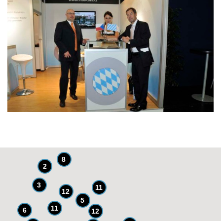
8
2
3
11
12
5
11
6
12