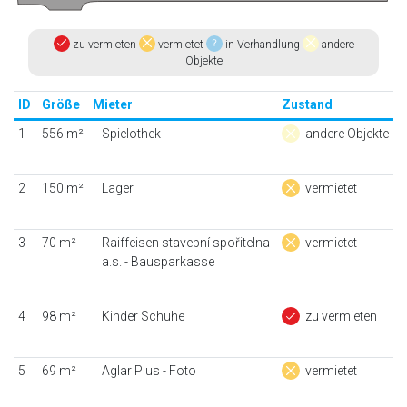
zu vermieten
vermietet
in Verhandlung
andere
Objekte
ID
Größe
Mieter
Zustand
1
556 m²
Spielothek
andere Objekte
2
150 m²
Lager
vermietet
3
70 m²
Raiffeisen stavební spořitelna
vermietet
a.s. - Bausparkasse
4
98 m²
Kinder Schuhe
zu vermieten
5
69 m²
Aglar Plus - Foto
vermietet