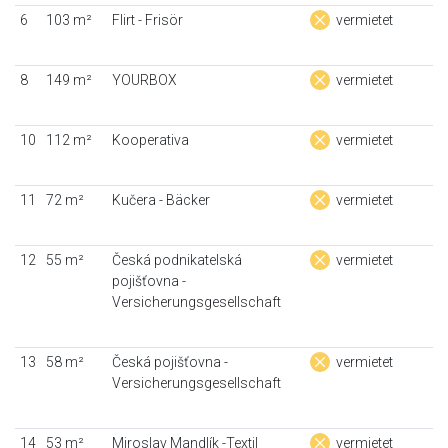
6
103 m²
Flirt - Frisör
vermietet
8
149 m²
YOURBOX
vermietet
10
112 m²
Kooperativa
vermietet
11
72 m²
Kučera - Bäcker
vermietet
12
55 m²
Česká podnikatelská
vermietet
pojišťovna -
Versicherungsgesellschaft
13
58 m²
Česká pojišťovna -
vermietet
Versicherungsgesellschaft
14
53 m²
Miroslav Mandlík -Textil
vermietet