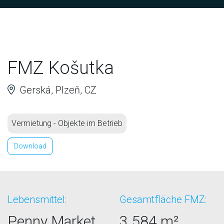
FMZ Košutka
Gerská, Plzeň, CZ
Vermietung - Objekte im Betrieb
Download
Lebensmittel:
Gesamtfläche FMZ:
Penny Market
3.584 m²