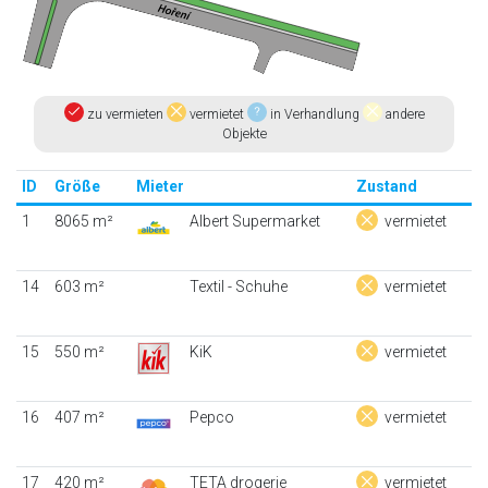
zu vermieten
vermietet
in Verhandlung
andere
Objekte
ID
Größe
Mieter
Zustand
1
8065 m²
Albert Supermarket
vermietet
14
603 m²
Textil - Schuhe
vermietet
15
550 m²
KiK
vermietet
16
407 m²
Pepco
vermietet
17
420 m²
TETA drogerie
vermietet