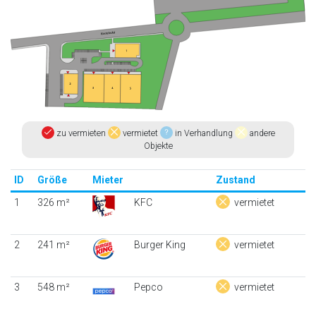
zu vermieten
vermietet
in Verhandlung
andere
Objekte
ID
Größe
Mieter
Zustand
1
326 m²
KFC
vermietet
2
241 m²
Burger King
vermietet
3
548 m²
Pepco
vermietet