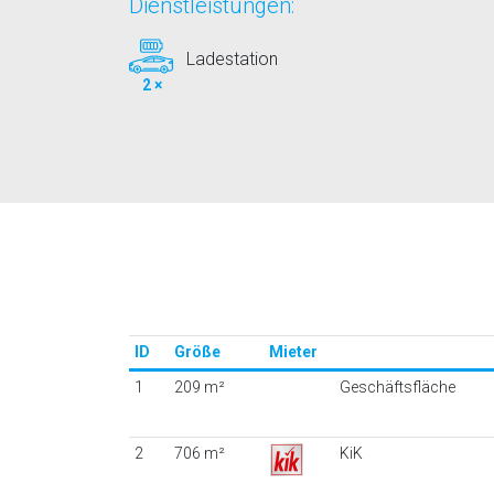
Dienstleistungen:
Ladestation
2 ×
ID
Größe
Mieter
1
209 m²
Geschäftsfläche
2
706 m²
KiK