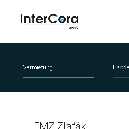
Vermietung
Hande
FMZ Zlaťák