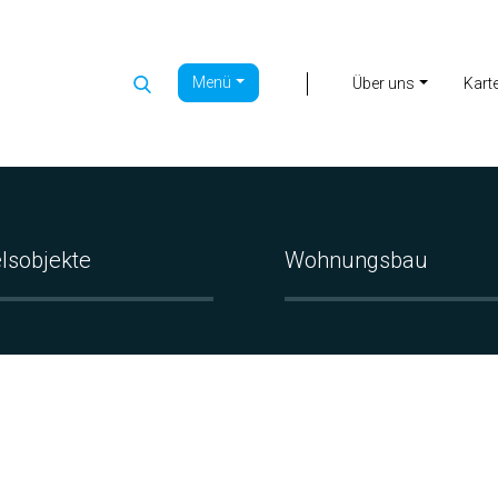
Menü
|
Über uns
Kart
lsobjekte
Wohnungsbau