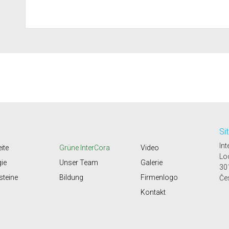
Si
Int
ite
Grüne InterCora
Video
Lo
gie
Unser Team
Galerie
30
steine
Bildung
Firmenlogo
Če
Kontakt