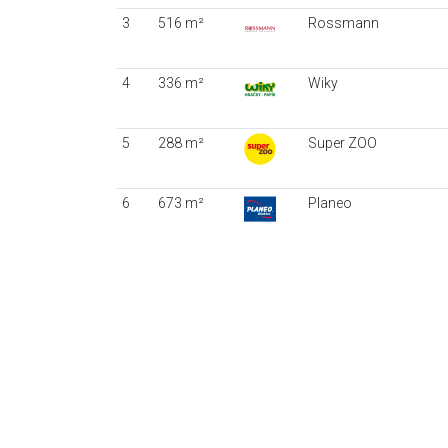
3
516 m²
Rossmann
4
336 m²
Wiky
5
288 m²
Super ZOO
6
673 m²
Planeo