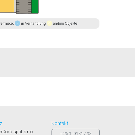
ermietet
in Verhandlung
andere Objekte
tz
Kontakt
erCora, spol. s r. o.
+49(0) 9131 / 93