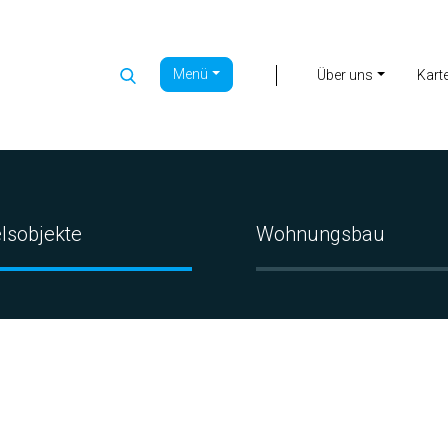
Menü
|
Über uns
Kart
lsobjekte
Wohnungsbau