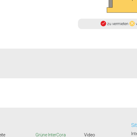
zu vermieten
v
Si
Int
ite
Grüne InterCora
Video