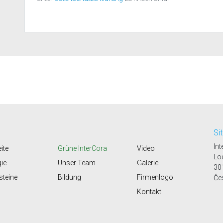
Si
Int
ite
Grüne InterCora
Video
Lo
gie
Unser Team
Galerie
30
steine
Bildung
Firmenlogo
Če
Kontakt