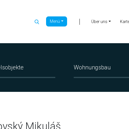
Menü
|
Über uns
Kart
lsobjekte
Wohnungsbau
ovský Mikuláš