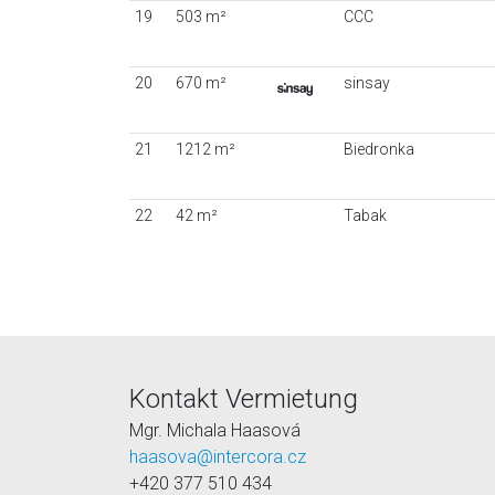
19
503 m²
CCC
20
670 m²
sinsay
21
1212 m²
Biedronka
22
42 m²
Tabak
Kontakt Vermietung
Mgr. Michala Haasová
haasova@intercora.cz
+420 377 510 434