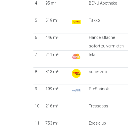
4
95 m²
BENU Apotheke
5
519 m²
Takko
6
446 m²
Handelsfläche
sofort zu vermieten
7
211 m²
teta
8
313 m²
super zoo
9
199 m²
PreSpánok
10
216 m²
Tressapss
11
753 m²
Excelclub