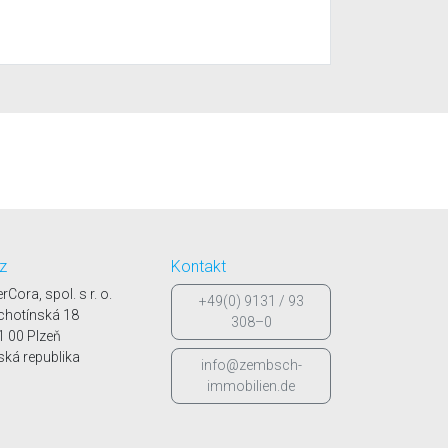
tz
Kontakt
erCora, spol. s r. o.
+49(0) 9131 / 93
chotínská 18
308–0
1 00 Plzeň
ská republika
info@zembsch-
immobilien.de