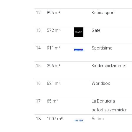
12
895 m²
Kubicasport
13
572 m²
Gate
14
911 m²
Sportisimo
15
296 m²
Kinderspielzimmer
16
621 m²
Worldbox
17
65 m²
La Donuteria
sofort zu vermieten
18
1007 m²
Action