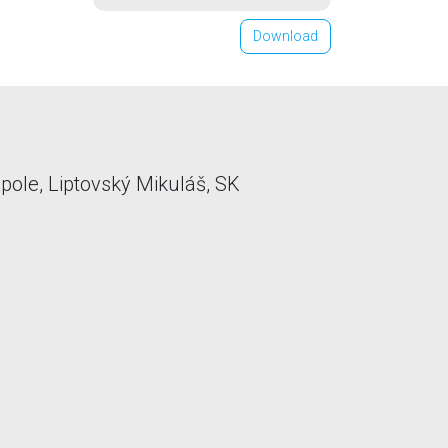
Download
ole, Liptovský Mikuláš, SK