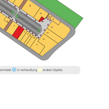
ermietet
in Verhandlung
andere Objekte