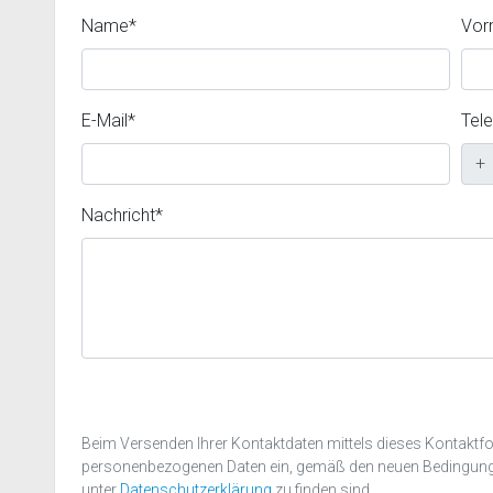
Name*
Vor
E-Mail*
Tel
+
Nachricht*
Beim Versenden Ihrer Kontaktdaten mittels dieses Kontaktform
personenbezogenen Daten ein, gemäß den neuen Bedingun
unter
Datenschutzerklärung
zu finden sind.