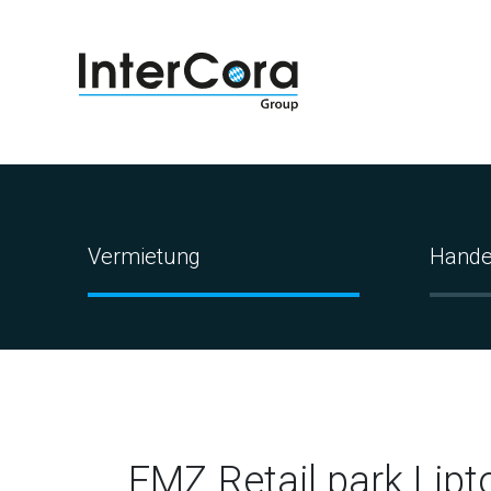
Vermietung
Hande
FMZ Retail park Lipt