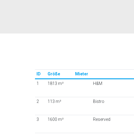
ID
Größe
Mieter
1
1813 m²
H&M
2
113 m²
Bistro
3
1600 m²
Reserved