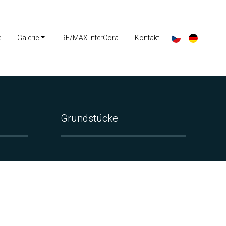
e
Galerie
RE/MAX InterCora
Kontakt
Grundstücke