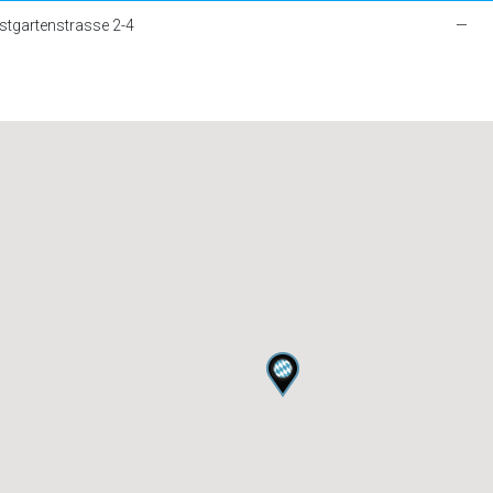
stgartenstrasse 2-4
—