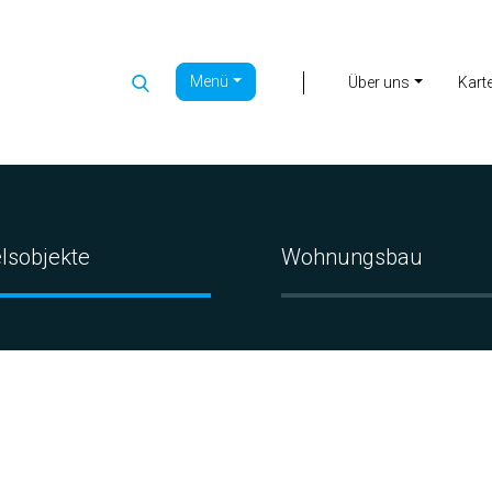
Menü
|
Über uns
Kart
lsobjekte
Wohnungsbau