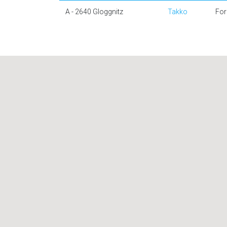
A - 2640 Gloggnitz
Takko
For